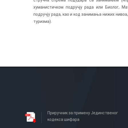
стручна спрема подудара са занимањем (нпр
хуманистичком подручју рада или Биолог, М
подручју рада, као и код занимања нижих нивоа
туризма).
Приручник за примену Јединственог
кодекса шифара