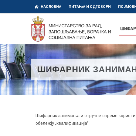
НАСЛОВНА
ПИТАЊА И ОДГОВОРИ
ПОЈМОВН
ШИФАР
ШИФАРНИК ЗАНИМАЊ
Шифарник занимања и стручне спреме користи с
обележју „квалификацијаˮ.