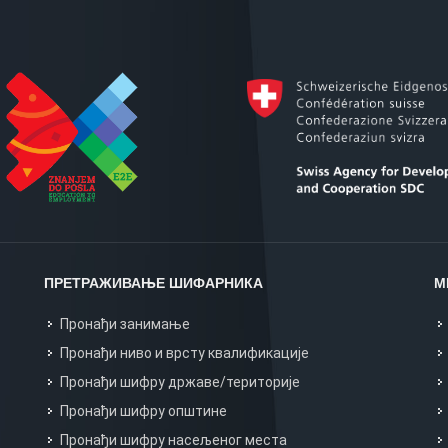
ПРЕТРАЖИВАЊЕ ШИФАРНИКА
М
Пронађи занимање
Пронађи ниво и врсту квалификације
Пронађи шифру државе/територије
Пронађи шифру општине
Пронађи шифру насељеног места