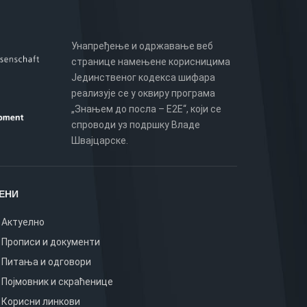
Унапређење и одржавање веб
странице намењене корисницима
Јединственог кодекса шифара
реализује се у оквиру програма
„Знањем до посла – Е2Е“, који се
спроводи уз подршку Владе
Швајцарске.
ЕНИ
Актуелно
Прописи и документи
Питања и одговори
Појмовник и скраћенице
корисни линкови