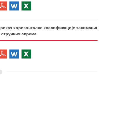
риказ хоризонталне класификације занимања
 стручних спрема