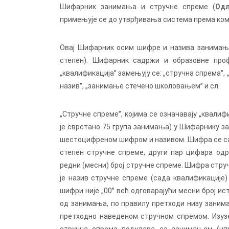
Шифарник занимања и стручне спреме (
Одл
примењује се до утврђивања система према коме
Овај Шифарник осим шифре и назива занимања
степен). Шифарник садржи и образовне проф
„квалификацијаˮ замењују се: „стручна спремаˮ, 
називˮ, „занимање стечено школовањемˮ и сл.
„Стручне спремеˮ, којима се означавају „квалифи
је сврстано 75 група занимања) у Шифарнику з
шестоцифреном шифром и називом. Шифра се сас
степен стручне спреме, други пар цифара од
редни (месни) број стручне спреме. Шифра стручн
је назив стручне спреме (сада квалификације
шифри није „00ˮ већ одговарајући месни број и
од занимања, по правилу претходи низу занима
претходно наведеном стручном спремом. Изузе