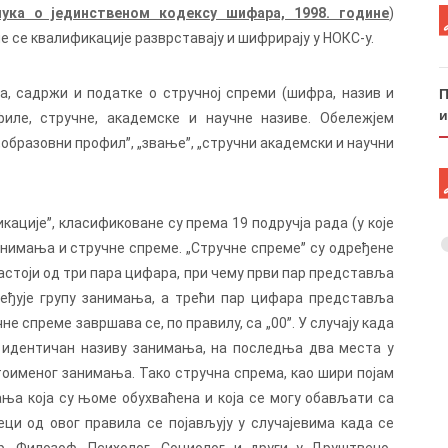
ука о јединственом кодексу шифара, 1998. године
)
 се квалификације разврставају и шифрирају у НОКС-у.
, садржи и податке о стручној спреми (шифра, назив и
П
и
иле, стручне, академске и научне називе. Обележјем
„образовни профилˮ, „звањеˮ, „стручни академски и научни
кацијеˮ, класификоване су према 19 подручја рада (у које
анимања и стручне спреме. „Стручне спремеˮ су одређене
тоји од три пара цифара, при чему први пар представља
ређује групу занимања, а трећи пар цифара представља
е спреме завршава се, по правилу, са „00ˮ. У случају када
) идентичан називу занимања, на последња два места у
стоименог занимања. Тако стручна спрема, као шири појам
ња која су њоме обухваћена и која се могу обављати са
ци од овог правила се појављују у случајевима када се