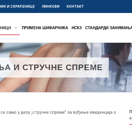
ИК И СКРАЋЕНИЦЕ
ЛИНКОВИ
КОНТАКТ
НИЦИ
ПРИМЕНА ШИФАРНИКА
НСКЗ
СТАНДАРДИ ЗАНИМАЊ
А И СТРУЧНЕ СПРЕМЕ
П
е само у делу „стручне спремеˮ за вођење евиденција о
с