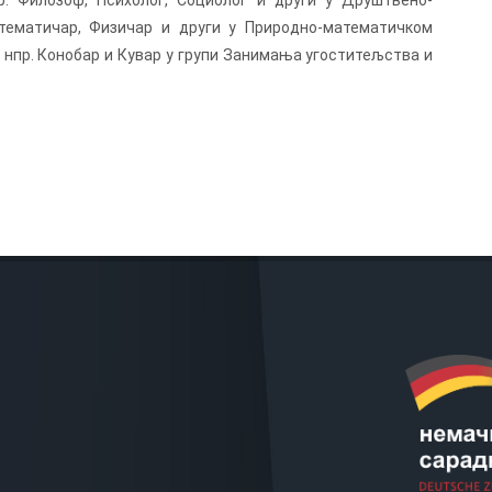
. Филозоф, Психолог, Социолог и други у Друштвено-
атематичар, Физичар и други у Природно-математичком
, нпр. Конобар и Кувар у групи Занимања угоститељства и